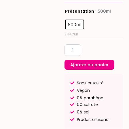
quantité
Présentation
: 500ml
de
Shampoing
500ml
Racines
et
EFFACER
Croissance
Ajouter au panier
Sans cruauté
Végan
0% parabène
0% sulfate
0% sel
Produit artisanal