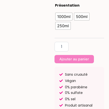
quantité
Présentation
de
Shampoing
1000ml
500ml
Fraîcheur
D’Eucalyptus
250ml
(1L,
500
ml,
250ml)
Ajouter au panier
Sans cruauté
Végan
0% parabène
0% sulfate
0% sel
Produit artisanal