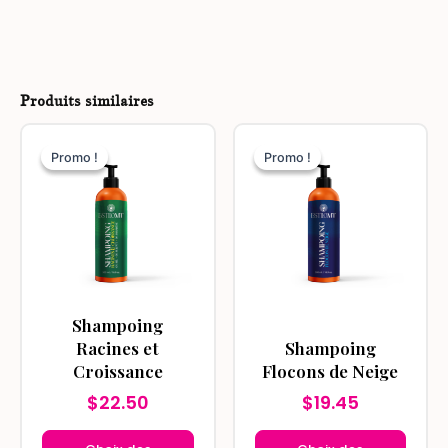
Produits similaires
Ce
Ce
Promo !
Promo !
Promo !
Promo !
produit
produit
a
a
plusieurs
plusieurs
variations.
variations.
Les
Les
options
options
peuvent
peuvent
Shampoing
être
être
Racines et
Shampoing
choisies
choisies
Croissance
Flocons de Neige
sur
sur
$
22.50
$
19.45
la
la
page
page