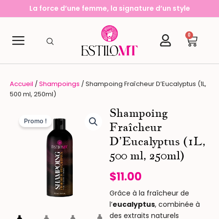
Aller
La force d’une femme, la signature d’un style
au
contenu
0
Cart
Accueil
/
Shampoings
/ Shampoing Fraîcheur D’Eucalyptus (1L,
500 ml, 250ml)
Shampoing
Promo !
Fraîcheur
D’Eucalyptus (1L,
500 ml, 250ml)
$
11.00
Grâce à la fraîcheur de
l’
eucalyptus
, combinée à
des extraits naturels