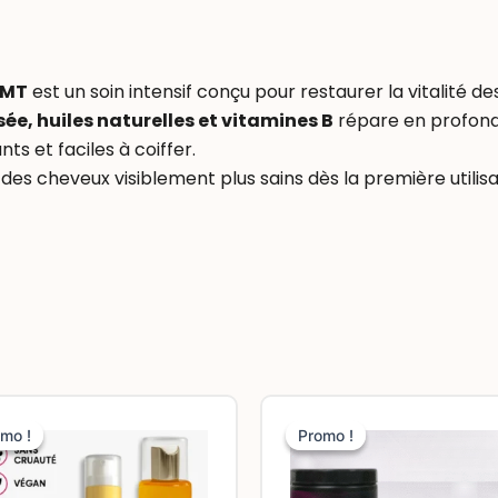
 MT
est un soin intensif conçu pour restaurer la vitalité de
ée, huiles naturelles et vitamines B
répare en profondeu
ts et faciles à coiffer.
es cheveux visiblement plus sains dès la première utilisa
Le
Le
Le
L
prix
prix
prix
pr
mo !
mo !
Promo !
Promo !
initial
actuel
initial
a
était :
est :
était :
es