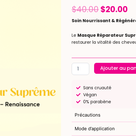
Le
L
$
40.00
$
20.00
prix
pr
Soin Nourrissant & Régénér
initial
a
Le
Masque Réparateur Supr
restaurer la vitalité des cheveu
était :
es
$40.00.
$2
quantité
Ajouter au pan
de
Masque
Réparateur
Sans cruauté
Suprême
Végan
(250ml)
0% parabène
Précautions
Mode d’application