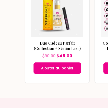
$90.00.
$45.00.
Duo Cadeau Parfait
Co
(Collection + Sérum Lash)
$
45.00
$
90.00
Ajouter au panier