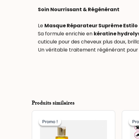
Soin Nourrissant & Régénérant
Le
Masque Réparateur Suprême Estilo
Sa formule enrichie en
kératine hydrolys
cuticule pour des cheveux plus doux, brillan
Un véritable traitement régénérant pour d
Produits similaires
Le
Le
prix
prix
Promo !
Promo !
Pro
Pro
initial
actuel
était :
est :