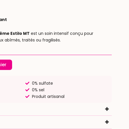
e
ix
ant
ctuel
ême Estilo MT
est un soin intensif conçu pour
x abîmés, traités ou fragilisés.
t :
0.00.
ier
0% sulfate
0% sel
Produit artisanal