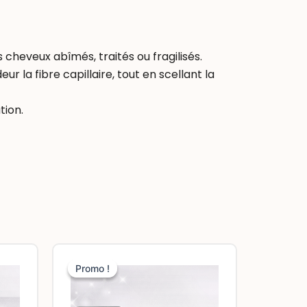
s cheveux abîmés, traités ou fragilisés.
r la fibre capillaire, tout en scellant la
tion.
e
Le
Le
ix
prix
prix
Promo !
Promo !
ctuel
initial
actuel
t :
était :
est :