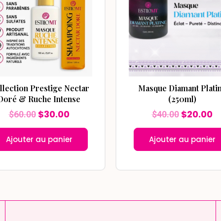
$60.00.
$30.00.
$40.00.
$
llection Prestige Nectar
Masque Diamant Plati
Doré & Ruche Intense
(250ml)
$
30.00
$
20.00
$
60.00
$
40.00
Ajouter au panier
Ajouter au panier