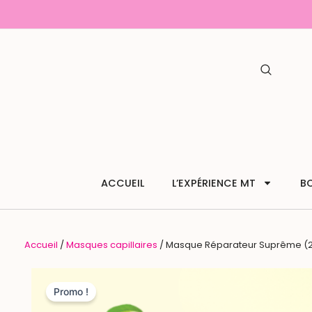
Aller
au
contenu
ACCUEIL
L’EXPÉRIENCE MT
B
Accueil
/
Masques capillaires
/ Masque Réparateur Suprême (
Promo !