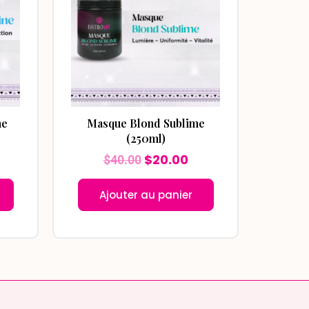
20.00.
$40.00.
$20.00.
ne
Masque Blond Sublime
(250ml)
$
20.00
$
40.00
Ajouter au panier