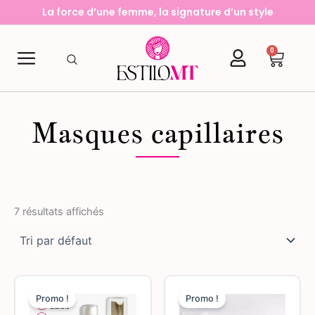
Aller
La force d’une femme, la signature d’un style
au
contenu
0
Cart
Masques capillaires
7 résultats affichés
L
L
L
L
e
e
e
e
Promo !
Promo !