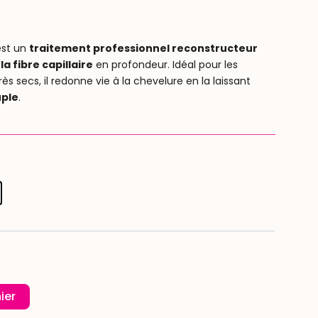
 est un
traitement professionnel reconstructeur
a fibre capillaire
en profondeur. Idéal pour les
s secs, il redonne vie à la chevelure en la laissant
uple
.
x
uel
:
.00.
ier