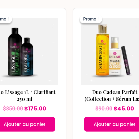
Le
Le
Le
L
prix
prix
prix
pr
mo !
mo !
Promo !
Promo !
initial
actuel
initial
a
était :
est :
était :
es
$350.00.
$175.00.
$90.00.
$
o Lissage 1L / Clarifiant
Duo Cadeau Parfait
250 ml
(Collection + Sérum La
$
175.00
$
45.00
$
350.00
$
90.00
Ajouter au panier
Ajouter au panier