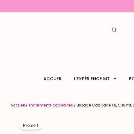
Aller
au
contenu
ACCUEIL
L’EXPÉRIENCE MT
B
Accueil
/
Traitements capillaires
/ Lissage Capillaire (1L, 500 ml,
Promo !