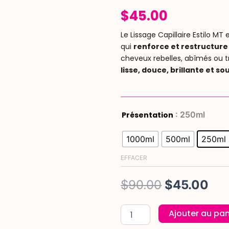
$
45.00
Le Lissage Capillaire Estilo MT
qui
renforce et restructure l
cheveux rebelles, abîmés ou trè
lisse, douce, brillante et so
quantité
Le
Le
: 250ml
Présentation
de
Lissage
prix
pri
1000ml
500ml
250ml
Capillaire
(1L,
initial
act
EFFACER
500
ml,
était :
est 
250ml)
$
90.00
$
45.00
$90.00.
$45
Ajouter au pan