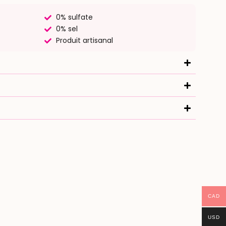
0% sulfate
0% sel
Produit artisanal
CAD
USD