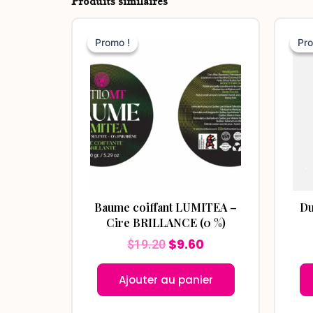
Produits similaires
Le
Le
prix
prix
Promo !
Promo !
Pro
Pro
initial
actuel
était :
est :
$19.20.
$9.60.
Baume coiffant LUMITEA –
Du
Cire BRILLANCE (0 %)
$
9.60
$
19.20
Ajouter au panier