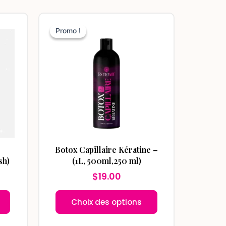
e
Ce
ix
Promo !
Promo !
produit
ctuel
a
t :
plusieurs
45.00.
variations.
Les
options
peuvent
être
choisies
Botox Capillaire Kératine –
sur
sh)
(1L, 500ml,250 ml)
la
$
19.00
page
du
Choix des options
produit